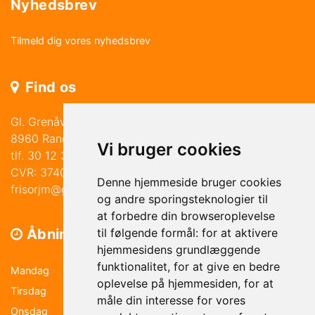
Nyhedsbrev
Tilmeld dig vores nyhedsbrev
Find os
Gl. Grenåvej 219
8960 Randers SØ
Vi bruger cookies
tlf. 30 12 30 41
CVR: 37403458
Denne hjemmeside bruger cookies
frisorjm@gmail.com
og andre sporingsteknologier til
at forbedre din browseroplevelse
Åbningstider
til følgende formål:
for at aktivere
hjemmesidens grundlæggende
funktionalitet
,
for at give en bedre
Mandag
9.00-17.30
oplevelse på hjemmesiden
,
for at
Tirsdag
9.00-17.30
måle din interesse for vores
Onsdag
Lukket