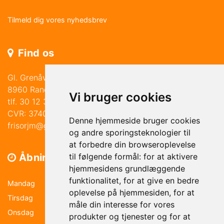
Tilmeld dig vores nyhedsbrev
Find os
Gl. Grenåvej 219
8960 Randers SØ
Vi bruger cookies
tlf. 30 12 30 41
CVR: 37403458
Denne hjemmeside bruger cookies
frisorjm@gmail.com
og andre sporingsteknologier til
at forbedre din browseroplevelse
Åbningstider
til følgende formål:
for at aktivere
hjemmesidens grundlæggende
funktionalitet
,
for at give en bedre
Mandag
9.00-17.30
oplevelse på hjemmesiden
,
for at
Tirsdag
9.00-17.30
måle din interesse for vores
Onsdag
Lukket
produkter og tjenester og for at