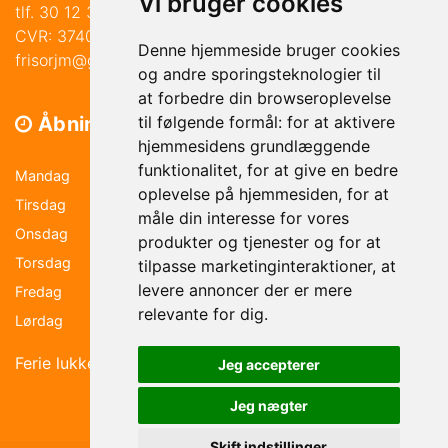
Vi bruger cookies
tlf. 30 12 30 41
CVR: 37403458
Denne hjemmeside bruger cookies
frisorjm@gmail.com
og andre sporingsteknologier til
at forbedre din browseroplevelse
Åbningstider
til følgende formål:
for at aktivere
hjemmesidens grundlæggende
funktionalitet
,
for at give en bedre
Mandag
9.00-17.30
oplevelse på hjemmesiden
,
for at
Tirsdag
9.00-17.30
måle din interesse for vores
Onsdag
Lukket
produkter og tjenester og for at
Torsdag
9.00-17.30
tilpasse marketinginteraktioner
,
at
levere annoncer der er mere
Fredag
9.00-17.30
relevante for dig
.
Lørdag
efter aftale
Ferie lukket i uge 7, 29,30,31 & 42
Jeg accepterer
Jeg nægter
Skift indstillinger